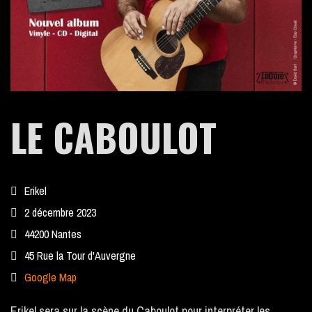
LA REVUE DE PRESSE
LE CABOULOT
PHOTOS
VIDEOS
Erikel
2 décembre 2023
44200 Nantes
45 Rue la Tour d'Auvergne
CONTACT
Google Map
CONTACT PRO
Erikel sera sur la scène du Caboulot pour interpréter les