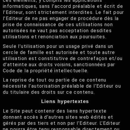
ces éléments, y compris les applications
informatiques, sans l’accord préalable et écrit de
LA REVUE DE PRESSE
l’Editeur, sont strictement interdites. Le fait pour
l’Editeur de ne pas engager de procédure dès la
prise de connaissance de ces utilisations non
autorisées ne vaut pas acceptation desdites
utilisations et renonciation aux poursuites.
Seule l’utilisation pour un usage privé dans un
cercle de famille est autorisée et toute autre
PHOTOS
utilisation est constitutive de contrefaçon et/ou
d’atteinte aux droits voisins, sanctionnées par
VIDEOS
Code de la propriété intellectuelle.
La reprise de tout ou partie de ce contenu
nécessite l’autorisation préalable de l’Editeur ou
du titulaire des droits sur ce contenu.
Liens hypertextes
Le Site peut contenir des liens hypertexte
CONTACT
donnant accès à d’autres sites web édités et
gérés par des tiers et non par l’Editeur. L’Editeur
CONTACT PRO
ne pourra être tenu responsable directement ou